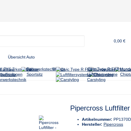
0,00 €
Übersicht Auto
ic FK6,7
Fahrwerkstechnik
Blinker
Civic Type R FK8
Hunde
puffanlagen
Sportsitz
Luftfiltersysteme
Chipt
rwerkstechnik
Carstyling
Pipercross Luftfilte
Artikelnummer:
PP1370
Hersteller:
Pipercross