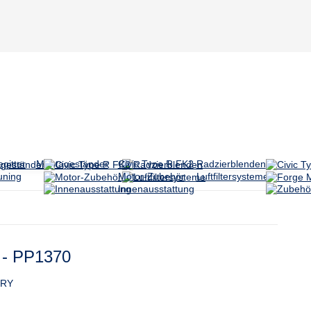
gitter
Montageständer
Civic Type R FK2
Radzierblenden
uning
Motor-Zubehör
Luftfiltersysteme
Innenausstattung
r - PP1370
DRY