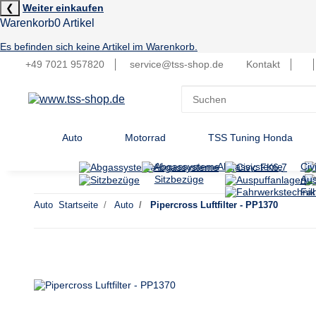
❮
Weiter einkaufen
Warenkorb
0 Artikel
Es befinden sich keine Artikel im Warenkorb.
+49 7021 957820
service@tss-shop.de
Kontakt
Auto
Motorrad
TSS Tuning Honda
Abgassysteme
Abgassysteme
Civ
Sitzbezüge
Aus
Fah
Auto
Startseite
Auto
Pipercross Luftfilter - PP1370