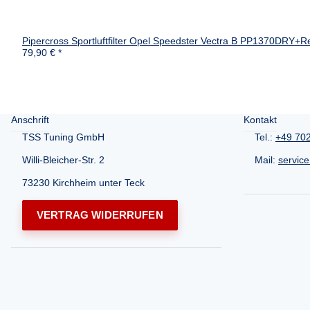
Pipercross Sportluftfilter Opel Speedster Vectra B PP1370DRY+Re
79,90 €
*
Anschrift
Kontakt
TSS Tuning GmbH
Tel.:
+49 70
Willi-Bleicher-Str. 2
Mail:
servic
73230 Kirchheim unter Teck
VERTRAG WIDERRUFEN