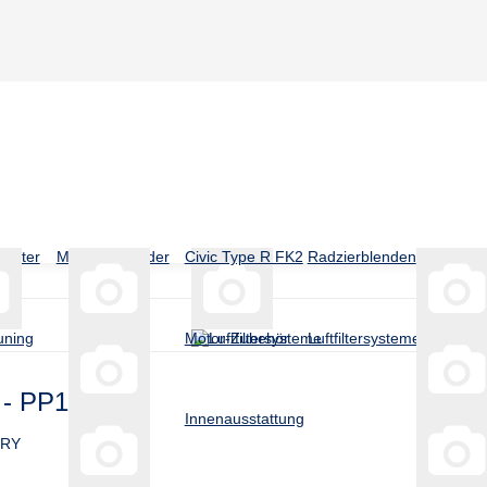
gitter
Montageständer
Civic Type R FK2
Radzierblenden
uning
Motor-Zubehör
Luftfiltersysteme
r - PP1484
Innenausstattung
DRY