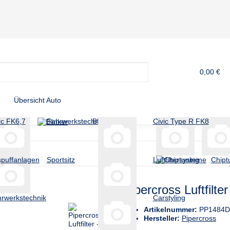
0,00 €
Übersicht Auto
ic FK6,7
Fahrwerkstechnik
Blinker
Civic Type R FK8
Hunde
puffanlagen
Sportsitz
Luftfiltersysteme
Chipt
Pipercross Luftfilte
rwerkstechnik
Carstyling
Artikelnummer:
PP1484
Hersteller:
Pipercross