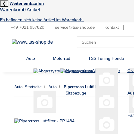
❮
Weiter einkaufen
Warenkorb
0 Artikel
Es befinden sich keine Artikel im Warenkorb.
+49 7021 957820
service@tss-shop.de
Kontakt
Auto
Motorrad
TSS Tuning Honda
Abgassysteme
Abgassysteme
Civ
Auto
Startseite
Auto
Pipercross Luftfilter - PP1484
Sitzbezüge
Aus
Fah