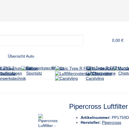
0,00 €
Übersicht Auto
ic FK6,7
Fahrwerkstechnik
Blinker
Civic Type R FK8
Hunde
puffanlagen
Sportsitz
Luftfiltersysteme
Chipt
rwerkstechnik
Carstyling
Pipercross Luftfilte
Artikelnummer:
PP1759
Hersteller:
Pipercross