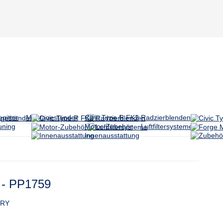
gitter
Montageständer
Civic Type R FK2
Radzierblenden
uning
Motor-Zubehör
Luftfiltersysteme
Innenausstattung
r - PP1759
DRY