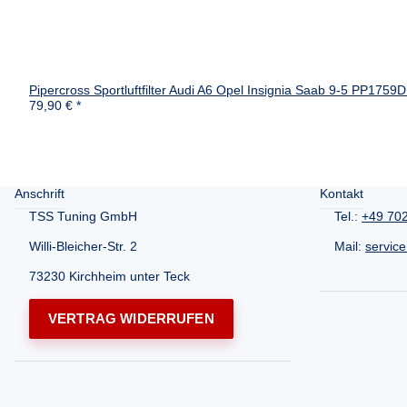
Pipercross Sportluftfilter Audi A6 Opel Insignia Saab 9-5 PP175
79,90 €
*
Anschrift
Kontakt
TSS Tuning GmbH
Tel.:
+49 70
Willi-Bleicher-Str. 2
Mail:
servic
73230 Kirchheim unter Teck
VERTRAG WIDERRUFEN