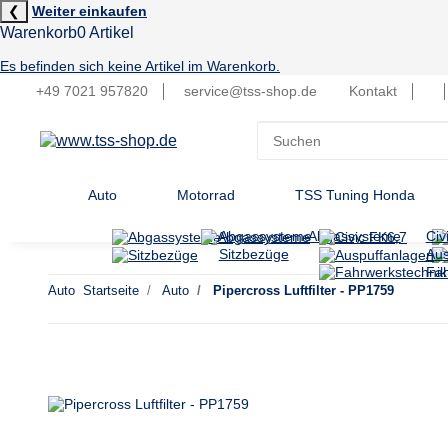
❮
Weiter einkaufen
Warenkorb
0 Artikel
Es befinden sich keine Artikel im Warenkorb.
+49 7021 957820
service@tss-shop.de
Kontakt
Auto
Motorrad
TSS Tuning Honda
Abgassysteme
Abgassysteme
Civ
Sitzbezüge
Aus
Fah
Auto
Startseite
Auto
Pipercross Luftfilter - PP1759