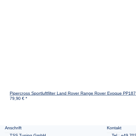
Pipercross Sportluftfilter Land Rover Range Rover Evoque PP1
79,90 €
*
Anschrift
Kontakt
TSS Tuning GmbH
Tel.:
+49 70