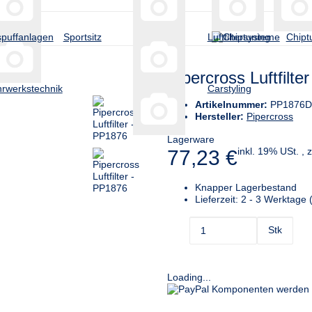
puffanlagen
Sportsitz
Luftfiltersysteme
Chipt
Pipercross Luftfilte
rwerkstechnik
Carstyling
Artikelnummer:
PP1876
Hersteller:
Pipercross
Lagerware
inkl. 19% USt. , 
77,23 €
Knapper Lagerbestand
Lieferzeit:
2 - 3 Werktage
Stk
Loading...
Komponenten werden g