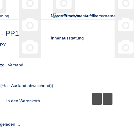
uning
Motor-Zubehör
Luftfiltersysteme
r - PP1876
Innenausstattung
DRY
zzgl.
Versand
((%s - Ausland abweichend))
In den Warenkorb
eladen ...